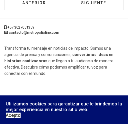
ARTÍCULO ANTERIOR: BOGOTÁ 'BRILLA' EN N
ARTÍCULO SIGUIENT
ANTERIOR
SIGUIENTE
+57 3027051359
contacto@metropolioline.com
Transforma tu mensaje en noticias de impacto. Somos una
agencia de prensa y comunicaciones,
convertimos ideas en
historias cautivadoras
que llegan a tu audiencia de manera
efectiva. Descubre cómo podemos amplificar tu voz para
conectar con el mundo.
© 2026 Metrópoli Online, Derechos Reservados.
Utilizamos cookies para garantizar que le brindemos la
Diseño Web:
Yusi Computers
mejor experiencia en nuestro sitio web.
Acepto