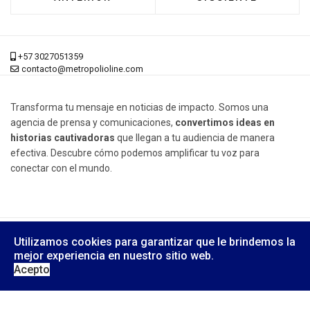
+57 3027051359
contacto@metropolioline.com
Transforma tu mensaje en noticias de impacto. Somos una
agencia de prensa y comunicaciones,
convertimos ideas en
historias cautivadoras
que llegan a tu audiencia de manera
efectiva. Descubre cómo podemos amplificar tu voz para
conectar con el mundo.
© 2026 Metrópoli Online, Derechos Reservados.
Utilizamos cookies para garantizar que le brindemos la
Diseño Web:
Yusi Computers
mejor experiencia en nuestro sitio web.
Acepto