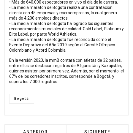
• Más de 640.000 espectadores en vivo el día de la carrera.
• La media maratón de Bogotá realiza una contratación
directa con 45 empresas y microempresas, lo cual genera
más de 4.200 empleos directos.
• La media maratón de Bogotá ha logrado los siguientes
reconocimientos mundiales de calidad: Gold Label, Platinum y
Elite Label, por parte World Athletics.
• La media maratón de Bogotá fue reconocida como el
Evento Deportivo del Año 2019 según el Comité Olímpico
Colombiano y Acord Colombia.
En la versión 2023, la mmB contará con atletas de 32 países,
entre ellos se destacan registros de Afganistán y Kazajistán,
quienes asisten por primera vez. Además, por el momento, el
67% de los corredores inscritos, corresponde a Bogotá, y
supera los 7.000 registros.
Bogotá
ARTÍCULO ANTERIOR: FUERZA EN EL CORAZÓ
ARTÍCULO SIGUIENT
ANTERIOR
SIGUIENTE