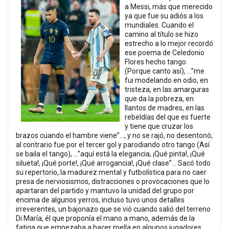
a Messi, más que merecido
ya que fue su adiós a los
mundiales. Cuando el
camino al título se hizo
estrecho a lo mejor recordó
ese poema de Celedonio
Flores hecho tango
(Porque canto así), …”me
fui modelando en odio, en
tristeza, en las amarguras
que da la pobreza, en
llantos de madres, en las
rebeldías del que es fuerte
y tiene que cruzar los
brazos cuando el hambre viene”…, y no se rajó, no desentonó;
al contrario fue por el tercer gol y parodiando otro tango (Así
se baila el tango), …”aquí está la elegancia, ¡Qué pinta!, ¡Qué
silueta!, ¡Qué porte!, ¡Qué arrogancia!, ¡Qué clase”… Sacó todo
su repertorio, la madurez mental y futbolística para no caer
presa de nerviosismos, distracciones o provocaciones que lo
apartaran del partido y mantuvo la unidad del grupo por
encima de algunos yerros, incluso tuvo unos detalles
irreverentes, un bajonazo que se vió cuando salió del terreno
Di María, él que proponía el mano a mano, además de la
fatiga que empezaba a hacer mella en algunos jugadores