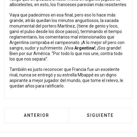
albicelestes, en esto, los franceses parecían más resistentes.
Vaya que padecimos en esa final, pero eso lo hace más
grande, atrás quedan los minutos angustiosos, la sacada
monumental del portero Martínez, (tiene de genio y loco,
ganó el pulso desde los doce pasos), terminando el tiempo
reglamentario, los comentarios mal intencionados que
Argentina compraba el campeonato. ¡A lo mejor sí! pero con
sangre, sudor y sufrimiento. ¡Viva
Argentina!
, ¡Sos grande!.
Bien por sur América. “Por todo lo que nos une, contra todo
los que nos separa”.
También es justo reconocer que Francia fue un excelente
rival, nunca se entregó y su estrella Mbappé es un digno
aspirante a mejor jugador del mundo, que tome el relevo, le
quedan años para ratificarlo.
ARTÍCULO ANTERIOR: NUEVO PATROCINIO A
ARTÍCULO SIGUIENT
ANTERIOR
SIGUIENTE