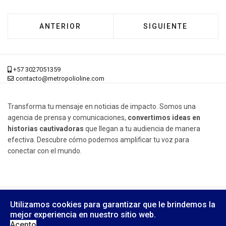
ARTÍCULO ANTERIOR: CERREMOS LA PUERTA 
ARTÍCULO SIGUIENT
ANTERIOR
SIGUIENTE
+57 3027051359
contacto@metropolioline.com
Transforma tu mensaje en noticias de impacto. Somos una
agencia de prensa y comunicaciones,
convertimos ideas en
historias cautivadoras
que llegan a tu audiencia de manera
efectiva. Descubre cómo podemos amplificar tu voz para
conectar con el mundo.
© 2026 Metrópoli Online, Derechos Reservados.
Utilizamos cookies para garantizar que le brindemos la
Diseño Web:
Yusi Computers
mejor experiencia en nuestro sitio web.
Acepto