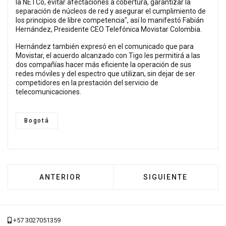
la NETCo, evitar afectaciones a cobertura, garantizar la
separación de núcleos de red y asegurar el cumplimiento de
los principios de libre competencia", así lo manifestó Fabián
Hernández, Presidente CEO Telefónica Movistar Colombia.
Hernández también expresó en el comunicado que para
Movistar, el acuerdo alcanzado con Tigo les permitirá a las
dos compañías hacer más eficiente la operación de sus
redes móviles y del espectro que utilizan, sin dejar de ser
competidores en la prestación del servicio de
telecomunicaciones.
Bogotá
ARTÍCULO ANTERIOR: 73 CAMPESINOS DE B
ARTÍCULO SIGUIEN
ANTERIOR
SIGUIENTE
+57 3027051359