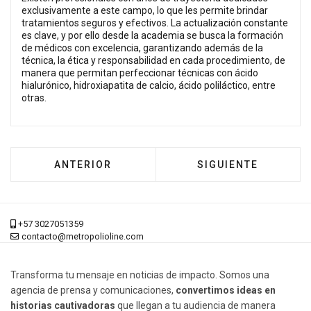
exclusivamente a este campo, lo que les permite brindar
tratamientos seguros y efectivos. La actualización constante
es clave, y por ello desde la academia se busca la formación
de médicos con excelencia, garantizando además de la
técnica, la ética y responsabilidad en cada procedimiento, de
manera que permitan perfeccionar técnicas con ácido
hialurónico, hidroxiapatita de calcio, ácido poliláctico, entre
otras.
ARTÍCULO ANTERIOR: ENGATIVÁ, PROTECTOR
ARTÍCULO SIGUIENT
ANTERIOR
SIGUIENTE
+57 3027051359
contacto@metropolioline.com
Transforma tu mensaje en noticias de impacto. Somos una
agencia de prensa y comunicaciones,
convertimos ideas en
historias cautivadoras
que llegan a tu audiencia de manera