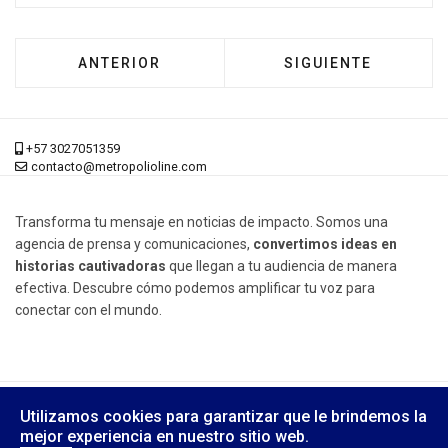
ARTÍCULO ANTERIOR: CURSOS GRATUITOS DE
ARTÍCULO SIGUIENT
ANTERIOR
SIGUIENTE
+57 3027051359
contacto@metropolioline.com
Transforma tu mensaje en noticias de impacto. Somos una
agencia de prensa y comunicaciones,
convertimos ideas en
historias cautivadoras
que llegan a tu audiencia de manera
efectiva. Descubre cómo podemos amplificar tu voz para
conectar con el mundo.
© 2026 Metrópoli Online, Derechos Reservados.
Utilizamos cookies para garantizar que le brindemos la
Diseño Web:
Yusi Computers
mejor experiencia en nuestro sitio web.