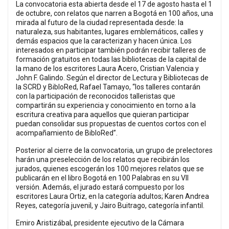
La convocatoria esta abierta desde el 17 de agosto hasta el 1
de octubre, con relatos que narren a Bogotá en 100 años, una
mirada al futuro de la ciudad representada desde: la
naturaleza, sus habitantes, lugares emblemáticos, calles y
demás espacios que la caracterizan y hacen única. Los
interesados en participar también podrán recibir talleres de
formación gratuitos en todas las bibliotecas de la capital de
la mano de los escritores Laura Acero, Cristian Valencia y
John F. Galindo. Según el director de Lectura y Bibliotecas de
la SCRD y BibloRed, Rafael Tamayo, “los talleres contarán
con la participación de reconocidos talleristas que
compartirán su experiencia y conocimiento en torno a la
escritura creativa para aquellos que quieran participar
puedan consolidar sus propuestas de cuentos cortos con el
acompañamiento de BibloRed”.
Posterior al cierre de la convocatoria, un grupo de prelectores
harán una preselección de los relatos que recibirán los
jurados, quienes escogerán los 100 mejores relatos que se
publicarán en el libro Bogotá en 100 Palabras en su VII
versión. Además, el jurado estará compuesto por los
escritores Laura Ortiz, en la categoría adultos; Karen Andrea
Reyes, categoría juvenil, y Jairo Buitrago, categoría infantil.
Emiro Aristizábal, presidente ejecutivo de la Cámara