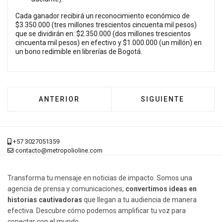
Cada ganador recibirá un reconocimiento económico de
$3.350.000 (tres millones trescientos cincuenta mil pesos)
que se dividirán en: $2.350.000 (dos millones trescientos
cincuenta mil pesos) en efectivo y $1.000.000 (un millón) en
un bono redimible en librerías de Bogotá.
ARTÍCULO ANTERIOR: SONIDOS DE LIBERTAD
ARTÍCULO SIGUIEN
ANTERIOR
SIGUIENTE
+57 3027051359
contacto@metropolioline.com
Transforma tu mensaje en noticias de impacto. Somos una
agencia de prensa y comunicaciones,
convertimos ideas en
historias cautivadoras
que llegan a tu audiencia de manera
efectiva. Descubre cómo podemos amplificar tu voz para
conectar con el mundo.