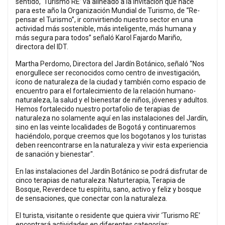
sentido, ‘Turismo RE’ va alineado a la invitación que hace
para este año la Organización Mundial de Turismo, de “Re-
pensar el Turismo”, ir convirtiendo nuestro sector en una
actividad más sostenible, más inteligente, más humana y
más segura para todos” señaló Karol Fajardo Mariño,
directora del IDT.
Martha Perdomo, Directora del Jardín Botánico, señaló "Nos
enorgullece ser reconocidos como centro de investigación,
ícono de naturaleza de la ciudad y también como espacio de
encuentro para el fortalecimiento de la relación humano-
naturaleza, la salud y el bienestar de niños, jóvenes y adultos.
Hemos fortalecido nuestro portafolio de terapias de
naturaleza no solamente aquí en las instalaciones del Jardín,
sino en las veinte localidades de Bogotá y continuaremos
haciéndolo, porque creemos que los bogotanos y los turistas
deben reencontrarse en la naturaleza y vivir esta experiencia
de sanación y bienestar".
En las instalaciones del Jardín Botánico se podrá disfrutar de
cinco terapias de naturaleza: Naturterapia, Terapia de
Bosque, Reverdece tu espíritu, sano, activo y feliz y bosque
de sensaciones, que conectar con la naturaleza.
El turista, visitante o residente que quiera vivir ‘Turismo RE’
encontrará actividades en diferentes categorías: