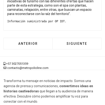
iniciativas de turismo con las diferentes ofertas que hacen
parte de esta estrategia, como son el spa con plantas,
caminatas, relajación, entre otras, que buscan un espacio
para reconectarse con la raíz del territorio”.
Información suministrada por OP IDT.
ARTÍCULO ANTERIOR: PRESIDENTE PETRO AN
ARTÍCULO SIGUIENT
ANTERIOR
SIGUIENTE
+57 3027051359
contacto@metropolioline.com
Transforma tu mensaje en noticias de impacto. Somos una
agencia de prensa y comunicaciones,
convertimos ideas en
historias cautivadoras
que llegan a tu audiencia de manera
efectiva. Descubre cómo podemos amplificar tu voz para
conectar con el mundo.