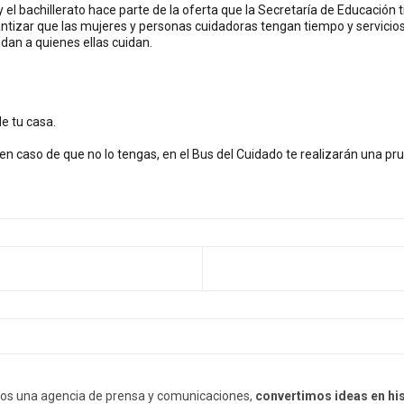
 y el bachillerato hace parte de la oferta que la Secretaría de Educación
rantizar que las mujeres y personas cuidadoras tengan tiempo y servicios
dan a quienes ellas cuidan.
de tu casa.
(en caso de que no lo tengas, en el Bus del Cuidado te realizarán una p
ANTERIOR: BUCARAMANGA LANZA LA ESTRATEGIA 'EN F
os una agencia de prensa y comunicaciones,
convertimos ideas en hi