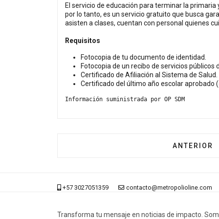
El servicio de educación para terminar la primaria
por lo tanto, es un servicio gratuito que busca ga
asisten a clases, cuentan con personal quienes cui
Requisitos
Fotocopia de tu documento de identidad.
Fotocopia de un recibo de servicios públicos 
Certificado de Afiliación al Sistema de Salud.
Certificado del último año escolar aprobado 
Información suministrada por OP SDM
ARTÍCULO 
ANTERIOR
+57 3027051359
contacto@metropolioline.com
Transforma tu mensaje en noticias de impacto. Som