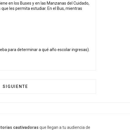
 tiene en los Buses y en las Manzanas del Cuidado,
 que les permita estudiar. En el Bus, mientras
rueba para determinar a qué año escolar ingresas).
ERIA ME MUEVO SEGURO Y LEGAL'
ARTÍCULO SIGUIENTE: GOBIERNO Y TAXISTAS ACUERD
SIGUIENTE
storias cautivadoras
que llegan a tu audiencia de