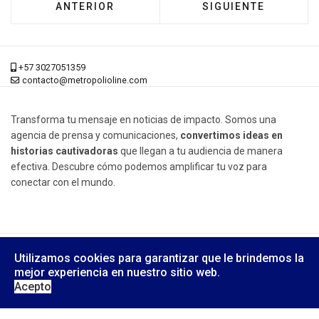
ARTÍCULO ANTERIOR: CAPACITACIÓN, LICEN
ARTÍCULO SIGUIENT
ANTERIOR
SIGUIENTE
+57 3027051359
contacto@metropolioline.com
Transforma tu mensaje en noticias de impacto. Somos una
agencia de prensa y comunicaciones,
convertimos ideas en
historias cautivadoras
que llegan a tu audiencia de manera
efectiva. Descubre cómo podemos amplificar tu voz para
conectar con el mundo.
© 2026 Metrópoli Online, Derechos Reservados.
Utilizamos cookies para garantizar que le brindemos la
Diseño Web:
Yusi Computers
mejor experiencia en nuestro sitio web.
Acepto