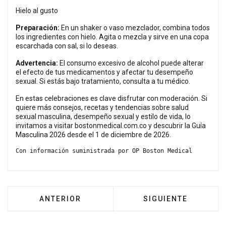
Hielo al gusto
Preparación:
En un shaker o vaso mezclador, combina todos
los ingredientes con hielo. Agita o mezcla y sirve en una copa
escarchada con sal, si lo deseas.
Advertencia:
El consumo excesivo de alcohol puede alterar
el efecto de tus medicamentos y afectar tu desempeño
sexual. Si estás bajo tratamiento, consulta a tu médico.
En estas celebraciones es clave disfrutar con moderación. Si
quiere más consejos, recetas y tendencias sobre salud
sexual masculina, desempeño sexual y estilo de vida, lo
invitamos a visitar bostonmedical.com.co y descubrir la Guía
Masculina 2026 desde el 1 de diciembre de 2026.
Con información suministrada por OP Boston Medical
ARTÍCULO ANTERIOR: CHEQUEOS MASCULINOS
ARTÍCULO SIGUIENT
ANTERIOR
SIGUIENTE