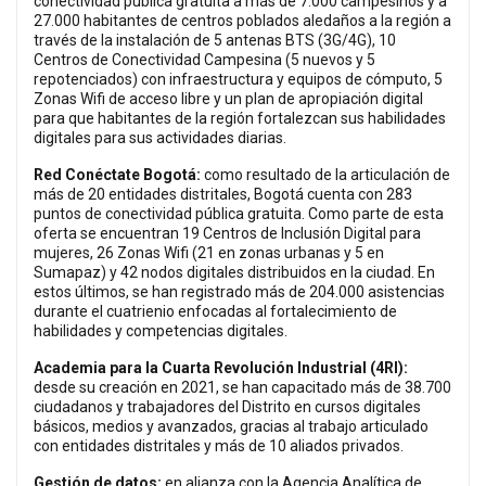
conectividad pública gratuita a más de 7.000 campesinos y a
27.000 habitantes de centros poblados aledaños a la región a
través de la instalación de 5 antenas BTS (3G/4G), 10
Centros de Conectividad Campesina (5 nuevos y 5
repotenciados) con infraestructura y equipos de cómputo, 5
Zonas Wifi de acceso libre y un plan de apropiación digital
para que habitantes de la región fortalezcan sus habilidades
digitales para sus actividades diarias.
Red Conéctate Bogotá:
como resultado de la articulación de
más de 20 entidades distritales, Bogotá cuenta con 283
puntos de conectividad pública gratuita. Como parte de esta
oferta se encuentran 19 Centros de Inclusión Digital para
mujeres, 26 Zonas Wifi (21 en zonas urbanas y 5 en
Sumapaz) y 42 nodos digitales distribuidos en la ciudad. En
estos últimos, se han registrado más de 204.000 asistencias
durante el cuatrienio enfocadas al fortalecimiento de
habilidades y competencias digitales.
Academia para la Cuarta Revolución Industrial (4RI):
desde su creación en 2021, se han capacitado más de 38.700
ciudadanos y trabajadores del Distrito en cursos digitales
básicos, medios y avanzados, gracias al trabajo articulado
con entidades distritales y más de 10 aliados privados.
Gestión de datos:
en alianza con la Agencia Analítica de