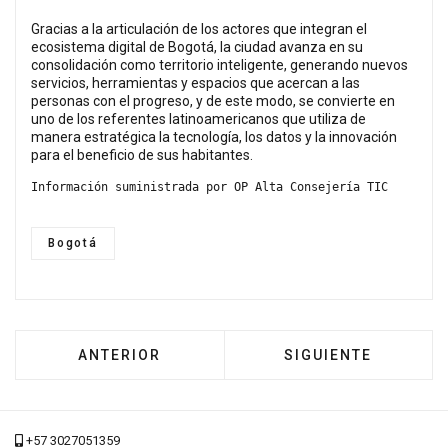
Gracias a la articulación de los actores que integran el
ecosistema digital de Bogotá, la ciudad avanza en su
consolidación como territorio inteligente, generando nuevos
servicios, herramientas y espacios que acercan a las
personas con el progreso, y de este modo, se convierte en
uno de los referentes latinoamericanos que utiliza de
manera estratégica la tecnología, los datos y la innovación
para el beneficio de sus habitantes.
Información suministrada por OP Alta Consejería TIC
Bogotá
ARTÍCULO ANTERIOR: INTELIGENCIA ARTIFIC
ARTÍCULO SIGUIEN
ANTERIOR
SIGUIENTE
+57 3027051359