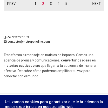
PREV
1
2
3
4
5
NEXT
+57 3027051359
contacto@metropolioline.com
Transforma tu mensaje en noticias de impacto. Somos una
agencia de prensa y comunicaciones,
convertimos ideas en
historias cautivadoras
que llegan a tu audiencia de manera
efectiva. Descubre cómo podemos amplificar tu voz para
conectar con el mundo.
© 2026 Metrópoli Online, Derechos Reservados.
Utilizamos cookies para garantizar que le brindemos la
Diseño Web:
Kineti
mejor experiencia en nuestro sitio web.